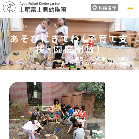
保護者様
あそびにきてね（子育て支
援・園庭開放）
上尾富士見幼稚園
ご入園前
あそびにきてね（子育て支援・園庭開放）